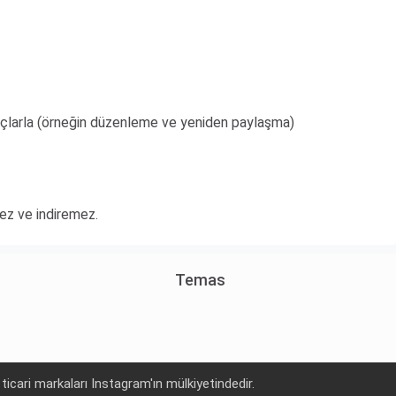
amaçlarla (örneğin düzenleme ve yeniden paylaşma)
mez ve indiremez.
Temas
icari markaları Instagram'ın mülkiyetindedir.