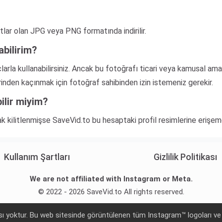
tlar olan JPG veya PNG formatında indirilir.
nabilirim?
çlarla kullanabilirsiniz. Ancak bu fotoğrafı ticari veya kamusal 
lerinden kaçınmak için fotoğraf sahibinden izin istemeniz gerekir.
bilir miyim?
rak kilitlenmişse SaveVid.to bu hesaptaki profil resimlerine erişe
Kullanım Şartları
Gizlilik Politikası
We are not affiliated with Instagram or Meta.
© 2022 - 2026 SaveVid.to All rights reserved.
ı yoktur. Bu web sitesinde görüntülenen tüm Instagram™ logoları ve t