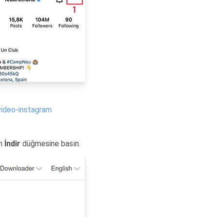
video-instagram
in
İndir
düğmesine basın.