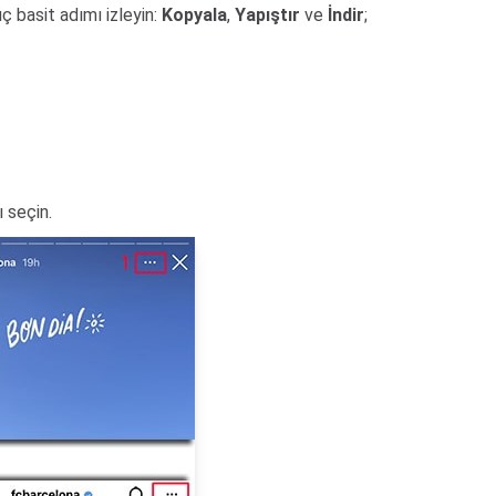
ç basit adımı izleyin:
Kopyala
,
Yapıştır
ve
İndir
;
ı seçin.