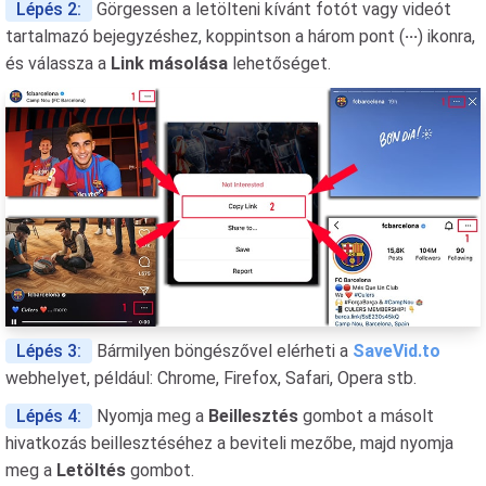
Lépés 2:
Görgessen a letölteni kívánt fotót vagy videót
tartalmazó bejegyzéshez, koppintson a három pont (
···
) ikonra,
és válassza a
Link másolása
lehetőséget.
Lépés 3:
Bármilyen böngészővel elérheti a
SaveVid.to
webhelyet, például: Chrome, Firefox, Safari, Opera stb.
Lépés 4:
Nyomja meg a
Beillesztés
gombot a másolt
hivatkozás beillesztéséhez a beviteli mezőbe, majd nyomja
meg a
Letöltés
gombot.