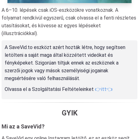
A 6–10. lépések csak iOS-eszközökre vonatkoznak. A
folyamat rendkívül egyszerű, csak olvassa el a fenti részletes
utasításokat, és kövesse az egyes lépéseket
(illusztrációkkal).
A SaveVid.to eszközt azért hozták létre, hogy segítsen
letölteni a saját maga által közzétett videókat és
fényképeket. Szigorúan tiltjuk ennek az eszköznek a
szerzői jogok vagy mások személyiségi jogainak
megsértésére való felhasználását.
Olvassa el a Szolgáltatási Feltételeinket
👉itt👈
GYIK
Mi az a SaveVid?
A SaveVid egy online Instagram letöltő, ez az eszköz segít