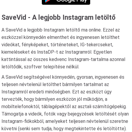
SaveVid - A legjobb Instagram letöltő
A SaveVid a legjobb Instagram letöltő ma online. Ezzel az
eszközzel könnyedén elmenthet és ingyenesen letölthet
videókat, fényképeket, történeteket, IG-tekercseket,
kiemeléseket és InstaDP-t az Instagramról. Egyetlen
kattintással az összes kedvenc Instagram-tartalma azonnal
letöltődik, szoftver telepítése nélkül.
A SaveVid segítségével könnyedén, gyorsan, ingyenesen és
teljesen névtelenül letölthet bármilyen tartalmat az
Instagramról eredeti minőségben. Ezt az eszközt úgy
tervezték, hogy bármilyen eszközön jól működjön, a
mobiltelefonoktól, táblagépektől az asztali számítógépekig.
Támogatja a videók, fotók vagy bejegyzések letöltését olyan
Instagram-fiókokból, amelyeket teljesen névtelenül szeretne
követni (senki sem tudja, hogy megtekintette és letöltötte).