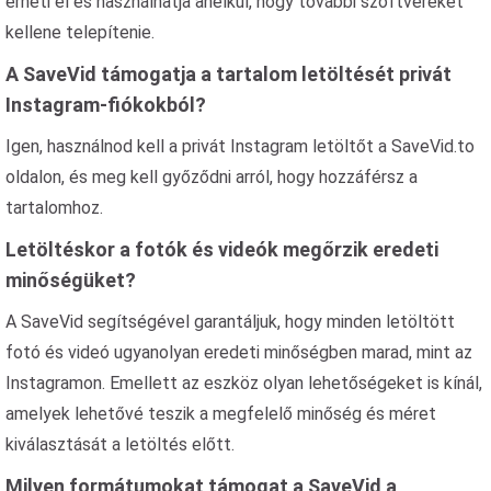
érheti el és használhatja anélkül, hogy további szoftvereket
kellene telepítenie.
A SaveVid támogatja a tartalom letöltését privát
Instagram-fiókokból?
Igen, használnod kell a privát Instagram letöltőt a SaveVid.to
oldalon, és meg kell győződni arról, hogy hozzáférsz a
tartalomhoz.
Letöltéskor a fotók és videók megőrzik eredeti
minőségüket?
A SaveVid segítségével garantáljuk, hogy minden letöltött
fotó és videó ugyanolyan eredeti minőségben marad, mint az
Instagramon. Emellett az eszköz olyan lehetőségeket is kínál,
amelyek lehetővé teszik a megfelelő minőség és méret
kiválasztását a letöltés előtt.
Milyen formátumokat támogat a SaveVid a