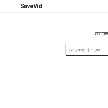
SaveVid
इंस्टाग्